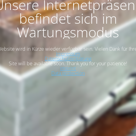
Unsere Internetpräsen
befindet sich im
Wartungsmodus
bsite wird in Kürze wieder verfügbar sein. Vielen Dank für Ih
Impressum
Datenschutzerklärung
Site will be available soon. Thank you for your patience!
imprint
Data protection