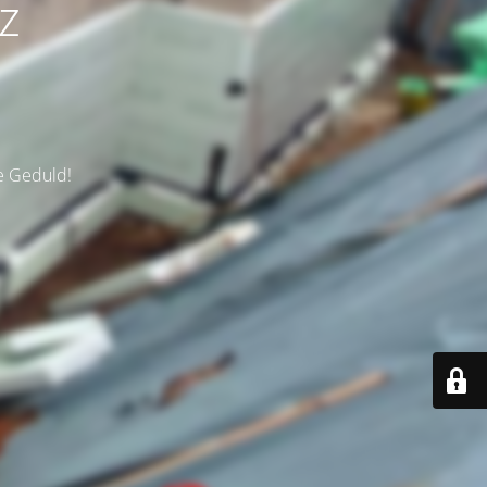
z
re Geduld!